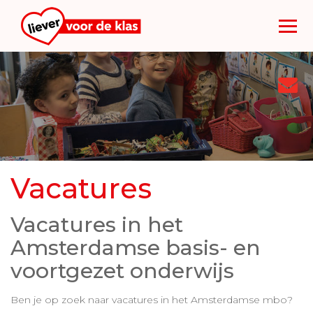
Too
nav
Vacatures
Vacatures in het
Amsterdamse basis- en
voortgezet onderwijs
Ben je op zoek naar vacatures in het Amsterdamse mbo?