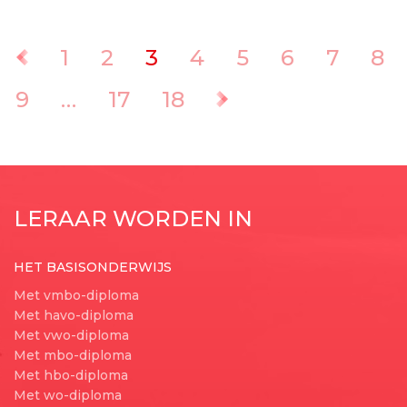
1
2
3
4
5
6
7
8
Vorige
9
…
17
18
Volgende
LERAAR WORDEN IN
HET BASISONDERWIJS
Met vmbo-diploma
Met havo-diploma
Met vwo-diploma
Met mbo-diploma
Met hbo-diploma
Met wo-diploma