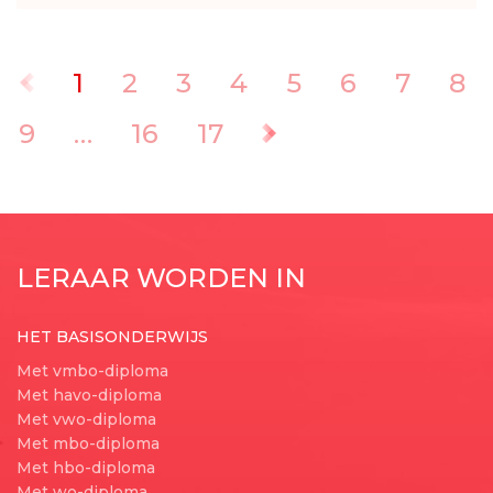
1
2
3
4
5
6
7
8
Vorige
9
…
16
17
Volgende
LERAAR WORDEN IN
HET BASISONDERWIJS
Met vmbo-diploma
Met havo-diploma
Met vwo-diploma
Met mbo-diploma
Met hbo-diploma
Met wo-diploma