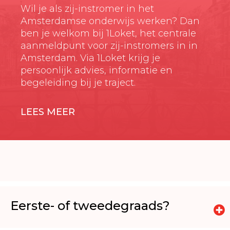
Wil je als zij-instromer in het
Amsterdamse onderwijs werken? Dan
ben je welkom bij 1Loket, het centrale
aanmeldpunt voor zij-instromers in in
Amsterdam. Via 1Loket krijg je
persoonlijk advies, informatie en
begeleiding bij je traject.
LEES MEER
Eerste- of tweedegraads?